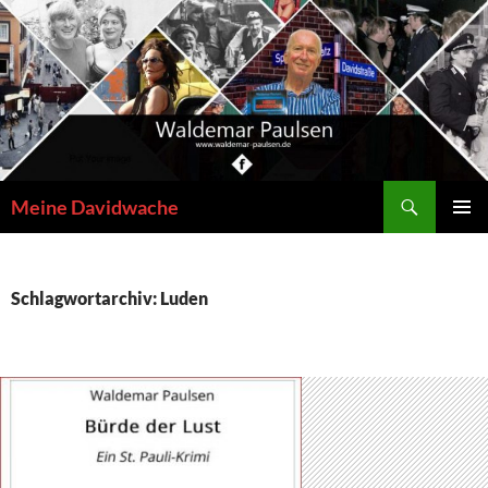
Zum
Inhalt
springen
Suchen
Meine Davidwache
PRIMÄR
MENÜ
Schlagwortarchiv: Luden