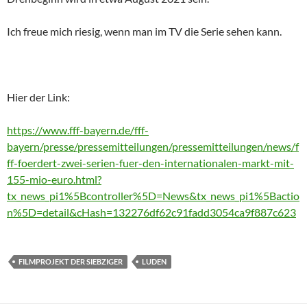
Ich freue mich riesig, wenn man im TV die Serie sehen kann.
Hier der Link:
https://www.fff-bayern.de/fff-
bayern/presse/pressemitteilungen/pressemitteilungen/news/f
ff-foerdert-zwei-serien-fuer-den-internationalen-markt-mit-
155-mio-euro.html?
tx_news_pi1%5Bcontroller%5D=News&tx_news_pi1%5Bactio
n%5D=detail&cHash=132276df62c91fadd3054ca9f887c623
FILMPROJEKT DER SIEBZIGER
LUDEN