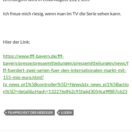
Ich freue mich riesig, wenn man im TV die Serie sehen kann.
Hier der Link:
https://www.fff-bayern.de/fff-
bayern/presse/pressemitteilungen/pressemitteilungen/news/f
ff-foerdert-zwei-serien-fuer-den-internationalen-markt-mit-
155-mio-euro.html?
tx_news_pi1%5Bcontroller%5D=News&tx_news_pi1%5Bactio
n%5D=detail&cHash=132276df62c91fadd3054ca9f887c623
FILMPROJEKT DER SIEBZIGER
LUDEN