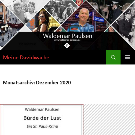
Zum
Inhalt
springen
Suchen
Meine Davidwache
PRIMÄR
MENÜ
Monatsarchiv: Dezember 2020