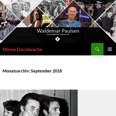
Zum
Inhalt
springen
Suchen
Meine Davidwache
PRIMÄR
MENÜ
Monatsarchiv: September 2018