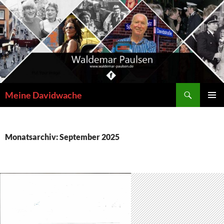
Zum
Inhalt
springen
Suchen
Meine Davidwache
PRIMÄR
MENÜ
Monatsarchiv: September 2025