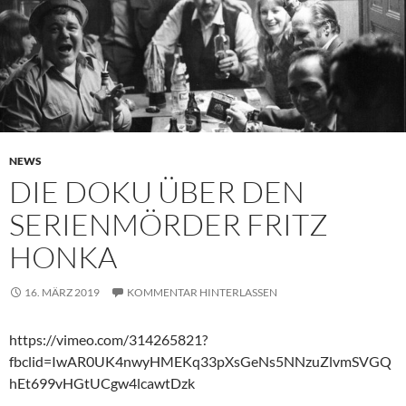
NEWS
DIE DOKU ÜBER DEN
SERIENMÖRDER FRITZ
HONKA
16. MÄRZ 2019
KOMMENTAR HINTERLASSEN
https://vimeo.com/314265821?
fbclid=IwAR0UK4nwyHMEKq33pXsGeNs5NNzuZlvmSVGQ
hEt699vHGtUCgw4lcawtDzk