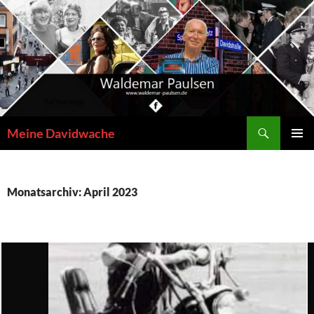
Zum
Inhalt
springen
Suchen
Meine Davidwache
PRIMÄR
MENÜ
Monatsarchiv: April 2023