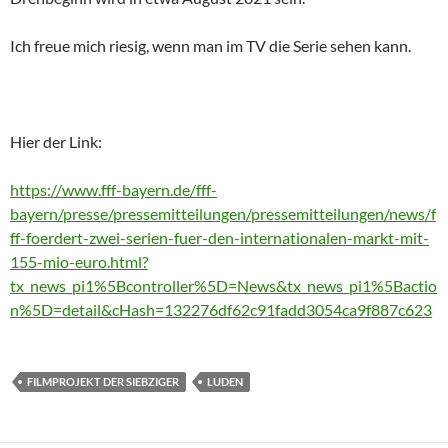
Ich freue mich riesig, wenn man im TV die Serie sehen kann.
Hier der Link:
https://www.fff-bayern.de/fff-
bayern/presse/pressemitteilungen/pressemitteilungen/news/f
ff-foerdert-zwei-serien-fuer-den-internationalen-markt-mit-
155-mio-euro.html?
tx_news_pi1%5Bcontroller%5D=News&tx_news_pi1%5Bactio
n%5D=detail&cHash=132276df62c91fadd3054ca9f887c623
FILMPROJEKT DER SIEBZIGER
LUDEN