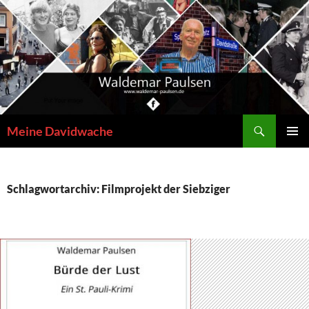
Zum
Inhalt
springen
Suchen
Meine Davidwache
PRIMÄR
MENÜ
Schlagwortarchiv: Filmprojekt der Siebziger