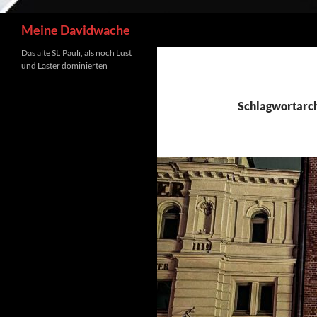
Suchen
Meine Davidwache
Das alte St. Pauli, als noch Lust
und Laster dominierten
Schlagwortarch