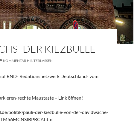
CHS- DER KIEZBULLE
KOMMENTAR HINTERLASSEN
l auf RND- Redationsnetzwerk Deutschland- vom
arkieren-rechte Maustaste – Link öffnen!
.de/politik/pauli-der-kiezbulle-von-der-davidwache-
BTM56MCNSIBPRCY.html