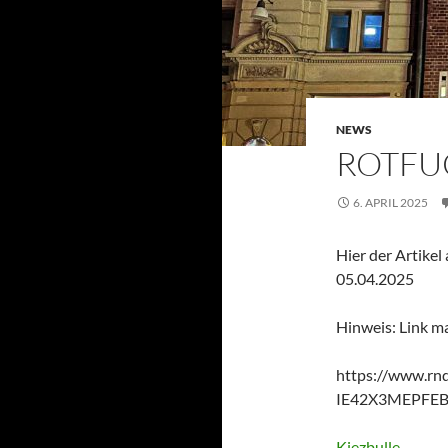
NEWS
ROTFU
6. APRIL 2025
Hier der Artike
05.04.2025
Hinweis: Link m
https://www.rnd
IE42X3MEPFE
Kiezbulle