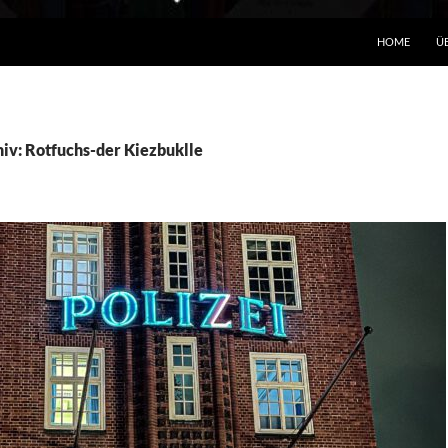
HOME
Ü
iv: Rotfuchs-der Kiezbuklle