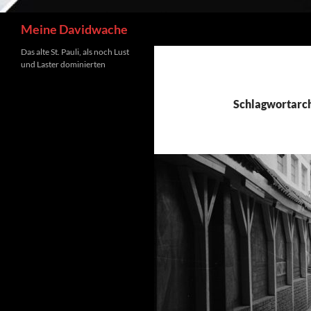
Suchen
Meine Davidwache
Das alte St. Pauli, als noch Lust
und Laster dominierten
Schlagwortarch