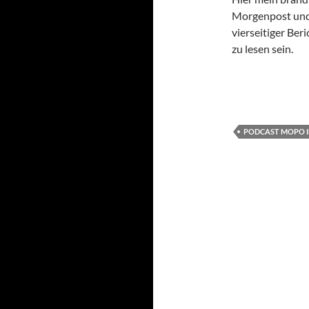
Morgenpost und 
vierseitiger Ber
zu lesen sein.
PODCAST MOPO I