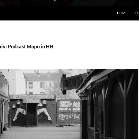
HOME
Ü
iv: Podcast Mopo in HH