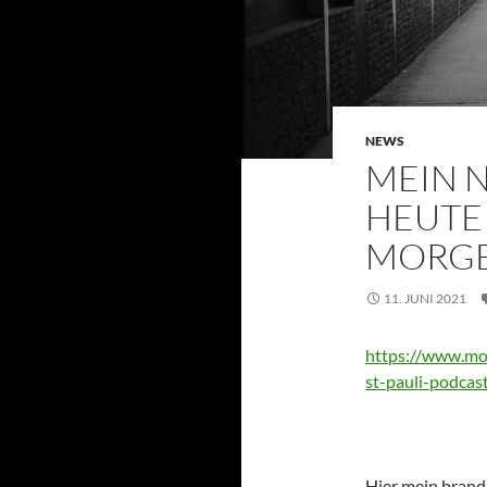
NEWS
MEIN 
HEUTE
MORG
11. JUNI 2021
https://www.mo
st-pauli-podcas
Hier mein brand