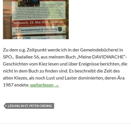
Zu dem o.g. Zeitpunkt werde ich in der Gemeindebücherei in
SPO., Badallee 56, aus meinem Buch „Meine DAVIDWACHE“-
Geschichten vom Kiez lesen und über Ereignisse berichten, die
nicht in dem Buch zu finden sind. Es beschreibt die Zeit des
alten Kiezes, als noch Lust und Laster dominierten, deren Ära
Lesung in St. Peter Ording am 23. Mai 2018, 19:30
1987 endete.
weiterlesen
→
LESUNG IN ST. PETER ORDING