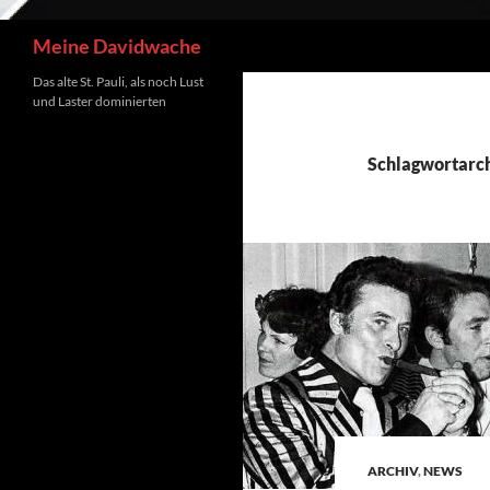
Suchen
Meine Davidwache
Das alte St. Pauli, als noch Lust
und Laster dominierten
Schlagwortarch
ARCHIV
,
NEWS