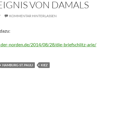
EIGNIS VON DAMALS
7
KOMMENTAR HINTERLASSEN
 dazu:
-der-norden.de/2014/08/28/die-briefschlitz-arie/
HAMBURG-ST. PAULI
KIEZ