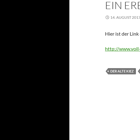
EIN ER
14. AUGUST 201
Hier ist der Link
http://www.voll
DER ALTE KIEZ