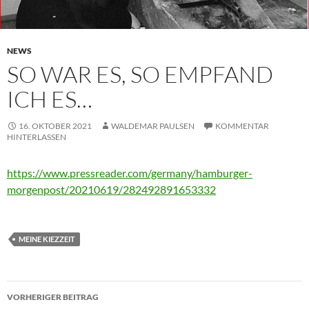
NEWS
SO WAR ES, SO EMPFAND
ICH ES…
16. OKTOBER 2021
WALDEMAR PAULSEN
KOMMENTAR
HINTERLASSEN
https://www.pressreader.com/germany/hamburger-
morgenpost/20210619/282492891653332
MEINE KIEZZEIT
Beitragsnavigation
VORHERIGER BEITRAG