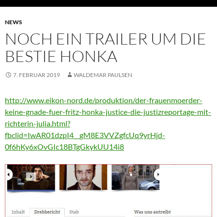
NEWS
NOCH EIN TRAILER UM DIE
BESTIE HONKA
7. FEBRUAR 2019
WALDEMAR PAULSEN
http://www.eikon-nord.de/produktion/der-frauenmoerder-
keine-gnade-fuer-fritz-honka-justice-die-justizreportage-mit-
richterin-julia.html?
fbclid=IwAR01dzpI4__gM8E3VVZgfcUq9yrHjd-
0f6hKy6xOvGIc18BTgGkykUU14i8