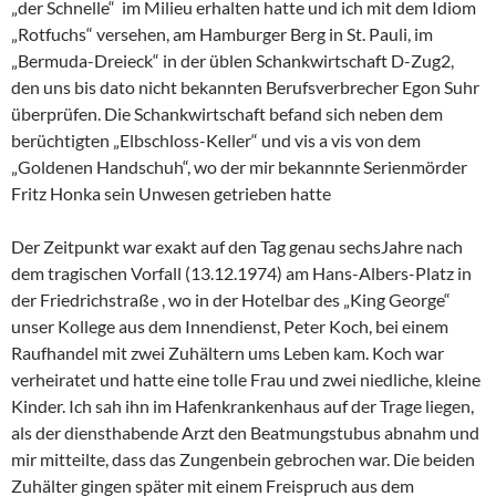
„der Schnelle“ im Milieu erhalten hatte und ich mit dem Idiom
„Rotfuchs“ versehen, am Hamburger Berg in St. Pauli, im
„Bermuda-Dreieck“ in der üblen Schankwirtschaft D-Zug2,
den uns bis dato nicht bekannten Berufsverbrecher Egon Suhr
überprüfen. Die Schankwirtschaft befand sich neben dem
berüchtigten „Elbschloss-Keller“ und vis a vis von dem
„Goldenen Handschuh“, wo der mir bekannnte Serienmörder
Fritz Honka sein Unwesen getrieben hatte
Der Zeitpunkt war exakt auf den Tag genau sechsJahre nach
dem tragischen Vorfall (13.12.1974) am Hans-Albers-Platz in
der Friedrichstraße , wo in der Hotelbar des „King George“
unser Kollege aus dem Innendienst, Peter Koch, bei einem
Raufhandel mit zwei Zuhältern ums Leben kam. Koch war
verheiratet und hatte eine tolle Frau und zwei niedliche, kleine
Kinder. Ich sah ihn im Hafenkrankenhaus auf der Trage liegen,
als der diensthabende Arzt den Beatmungstubus abnahm und
mir mitteilte, dass das Zungenbein gebrochen war. Die beiden
Zuhälter gingen später mit einem Freispruch aus dem