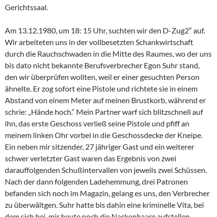
Gerichtssaal.
Am 13.12.1980, um 18: 15 Uhr, suchten wir den D-Zug2″ auf.
Wir arbeiteten uns in der vollbesetzten Schankwirtschaft
durch die Rauchschwaden in die Mitte des Raumes, wo der uns
bis dato nicht bekannte Berufsverbrecher Egon Suhr stand,
den wir überprüfen wollten, weil er einer gesuchten Person
ähnelte. Er zog sofort eine Pistole und richtete sie in einem
Abstand von einem Meter auf meinen Brustkorb, während er
schrie: „Hände hoch.“ Mein Partner warf sich blitzschnell auf
ihn, das erste Geschoss verließ seine Pistole und pfiff an
meinem linken Ohr vorbei in die Geschossdecke der Kneipe.
Ein neben mir sitzender, 27 jähriger Gast und ein weiterer
schwer verletzter Gast waren das Ergebnis von zwei
darauffolgenden Schußintervallen von jeweils zwei Schüssen.
Nach der dann folgenden Ladehemmung, drei Patronen
befanden sich noch im Magazin, gelang es uns, den Verbrecher
zu überwältgen. Suhr hatte bis dahin eine kriminelle Vita, bei
dem sich bei mir heute noch die Nackenhaare aufstellen.