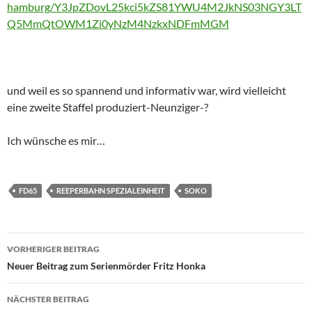
hamburg/Y3JpZDovL25kci5kZS81YWU4M2JkNS03NGY3LT
Q5MmQtOWM1Zi0yNzM4NzkxNDFmMGM
und weil es so spannend und informativ war, wird vielleicht
eine zweite Staffel produziert-Neunziger-?
Ich wünsche es mir…
FD65
REEPERBAHN SPEZIALEINHEIT
SOKO
Beitragsnavigation
VORHERIGER BEITRAG
Neuer Beitrag zum Serienmörder Fritz Honka
NÄCHSTER BEITRAG