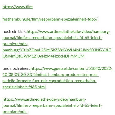
https://www.film
festhamburg.de/film/reeperbahn-spezialeinheit-fd65/
noch ein Link:
https://www.ardmediathek.de/video/hamburg-
journal/filmfest-reeperbahn-spezialeinheit-fd-65-feiert-
premiere/ndr-
hamburg/Y3JpZDovL25kci5kZS81YWU4M2JkNS03NGY3LT
Q5MmQtOWM1Zi0yNzM4NzkxNDFmMGM
und noch einer:
https://www.guetsel.de/content/51840/2022-
10-08-09-30-33-filmfest-hamburg-produzentenpreis-
serielle-formate-fuer-ndr-coproduktion-reeperbahn-
spezialeinheit-fd65.html
https://www.ardmediathek.de/video/hamburg-
journal/filmfest-reeperbahn-spezialeinheit-fd-65-feiert-
premiere/ndr-